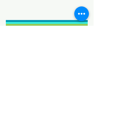
794 Brazosport Blvd. S
Clute, Texas 77531
Apartado postal 715 Clute,
TX 77566